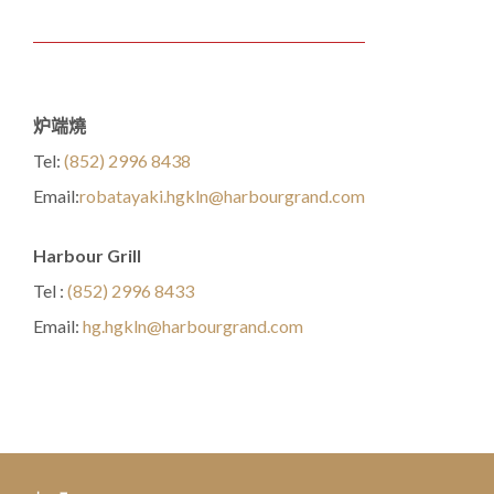
炉端燒
Tel:
(852) 2996 8438
Email:
robatayaki.hgkln@harbourgrand.com
Harbour Grill
Tel :
(852) 2996 8433
Email:
hg.hgkln@harbourgrand.com