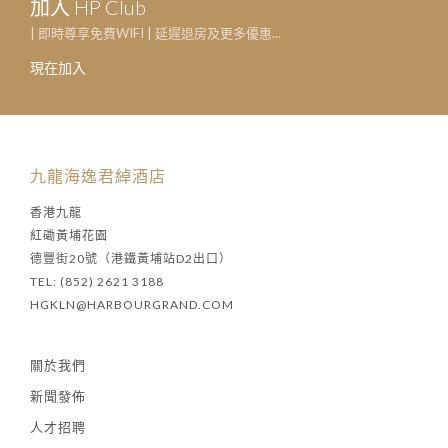
加入 HP Club
| 即時尊享免費WIFI | 延遲退房及更多優惠...
現在加入
九龍海逸君綽酒店
香港九龍
紅磡黃埔花園
德豐街20號（港鐵黃埔站D2出口）
TEL: (852) 2621 3188
HGKLN@HARBOURGRAND.COM
關於我們
新聞發佈
人才招聘