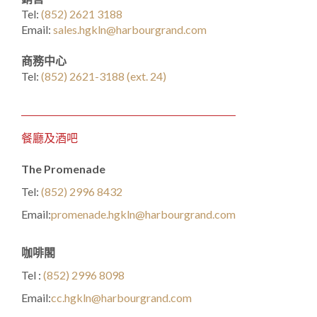
Tel:
(852) 2621 3188
Email:
sales.hgkln@harbourgrand.com
商務中心
Tel:
(852) 2621-3188 (ext. 24)
餐廳及酒吧
The Promenade
Tel:
(852) 2996 8432
Email:
promenade.hgkln@harbourgrand.com
咖啡閣
Tel :
(852) 2996 8098
Email:
cc.hgkln@harbourgrand.com