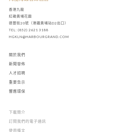
香港九龍
紅磡黃埔花園
德豐街20號（港鐵黃埔站D2出口）
TEL: (852) 2621 3188
HGKLN@HARBOURGRAND.COM
關於我們
新聞發佈
人才招聘
重要告示
響應環保
下載簡介
訂閱我們的電子通訊
使用條文