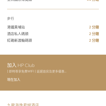
步行
港鐵黃埔站
2 分鐘
酒店私人碼頭
2 分鐘
紅磡新渡輪碼頭
2 分鐘
加入 HP Club
| 即時尊享免費WIFI | 延遲退房及更多優惠...
現在加入
九龍海逸君綽酒店