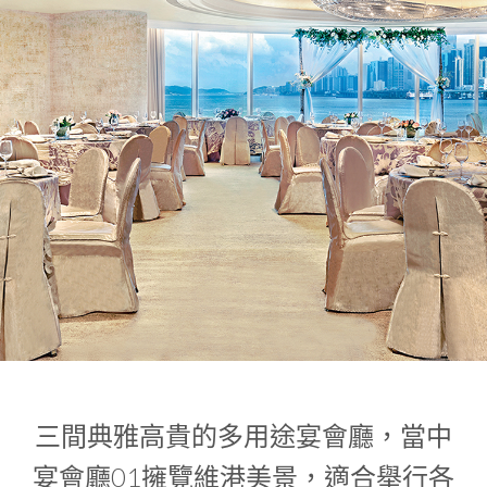
1
0
1
三間典雅高貴的多用途宴會廳，當中
宴會廳01擁覽維港美景，適合舉行各