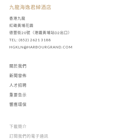
九龍海逸君綽酒店
香港九龍
紅磡黃埔花園
德豐街20號（港鐵黃埔站D2出口）
TEL: (852) 2621 3188
HGKLN@HARBOURGRAND.COM
關於我們
新聞發佈
人才招聘
重要告示
響應環保
下載簡介
訂閱我們的電子通訊