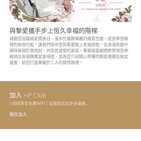
與摯愛攜手步上恆久幸福的階梯
中
誠邀您蒞臨婚宴開放日，漫步於優雅華麗的婚宴空間，感受夢想婚
20
禮的無限可能。讓我們陪伴您與摯愛踏上幸福旅程，在浪漫氛圍中
細味每個珍貴時刻，共同見證愛的承諾。專業婚宴顧問將帶領您參
觀酒店各個典雅宴會場地，並為您介紹精心準備的婚宴禮遇及限定
優惠，助您打造專屬於二人的理想婚禮。
加入 HP Club
| 即時尊享免費WIFI | 延遲退房及更多優惠...
現在加入