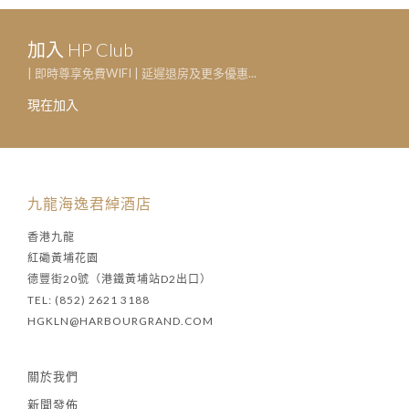
加入 HP Club
| 即時尊享免費WIFI | 延遲退房及更多優惠...
現在加入
九龍海逸君綽酒店
香港九龍
紅磡黃埔花園
德豐街20號（港鐵黃埔站D2出口）
TEL: (852) 2621 3188
HGKLN@HARBOURGRAND.COM
關於我們
新聞發佈