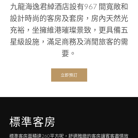
1
0
九龍海逸君綽酒店設有967 間寬敞和
1
設計時尚的客房及套房，房內天然光
充裕，坐擁維港璀璨景致，更具備五
星級設施，滿足商務及消閒旅客的需
要。
立即預訂
標準客房
標準客房面積達260平方呎，舒適雅緻的客房讓賓客盡情放