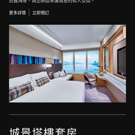
壯麗海景，為您締造寧謐愜意的私人空間。
更多詳情
立即預訂
城景塔樓套房