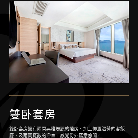
雙卧套房
雙卧套房設有兩間典雅瑰麗的睡房、加上佈置溫馨的客飯
廳，及兩間寬敞的浴室，感覺份外寫意悠閒。