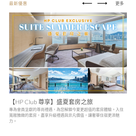
最新優惠
更多
【HP Club 尊享】盛夏套房之旅
慶
專為會員呈獻的尊尚禮遇，為您解鎖今夏更超值的套房體驗。入住
只需
寬敞雅緻的套房，盡享升級禮遇與非凡價值，讓奢華住宿更添魅
生日
力。
一系