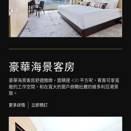
豪華海景客房
豪華海景客房舒適雅緻，面積達 430 平方呎，賓客可享寬
敞的工作空間，和在寬大的窗戶俯瞰壯麗的維多利亞港景
致。
更多詳情
立即預訂