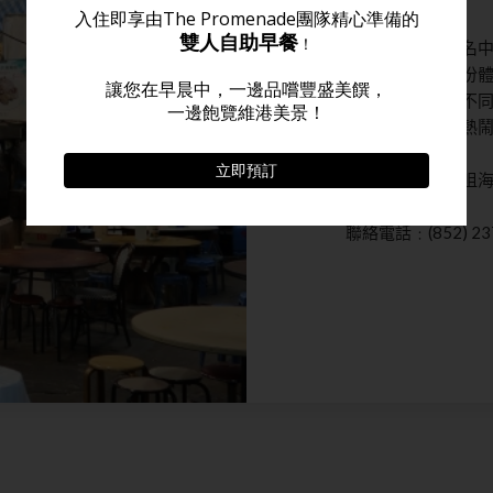
作為香港其中馳名
對能夠給旅客充份
臨時街巿更雲集不
令旅客感受洋溢熱
地址﹕九龍尖沙咀海
聯絡電話﹕(852) 237