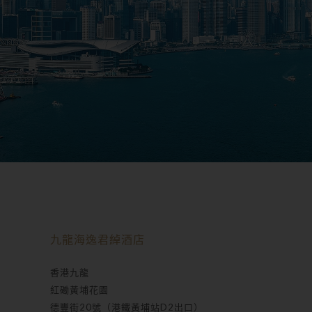
九龍海逸君綽酒店
香港九龍
紅磡黃埔花園
德豐街20號（港鐵黃埔站D2出口）