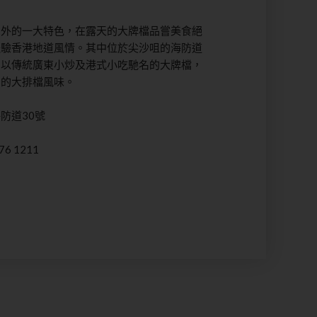
中外的一大特色，在露天的大牌檔品嘗美食絕
體驗香港地道風情。其中位於尖沙咀的海防道
同以傳統廣東小炒及港式小吃馳名的大牌檔，
鬧的大排檔風味。
防道30號
6 1211