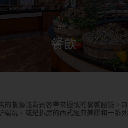
首頁
>
餐飲
店的餐廳能為賓客帶來極致的餐饗體驗。無
炉端燒，或是扒房的西式經典美饌和一系列