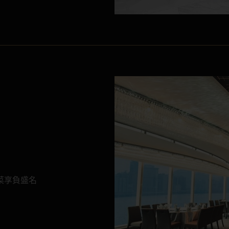
菜享負盛名