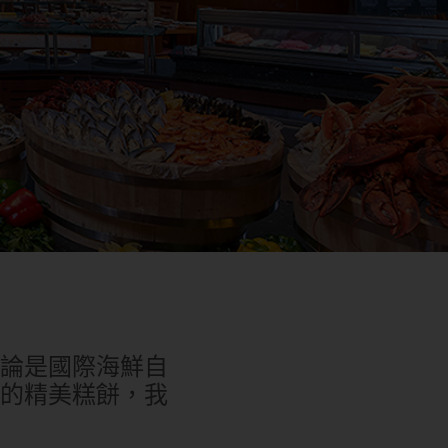
1
0
1
論是國際海鮮自
的精美糕餅，我