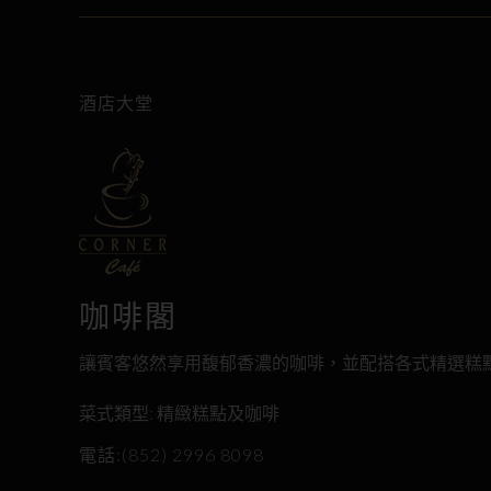
酒店大堂
咖啡閣
讓賓客悠然享用馥郁香濃的咖啡，並配搭各式精選糕
菜式類型: 精緻糕點及咖啡
電話:(852) 2996 8098