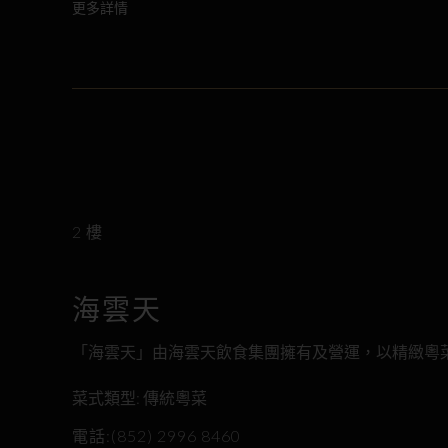
更多詳情
2 樓
海雲天
「海雲天」由海雲天飲食集團擁有及營運，以精緻粵
菜式類型: 傳統粵菜
電話:(852) 2996 8460