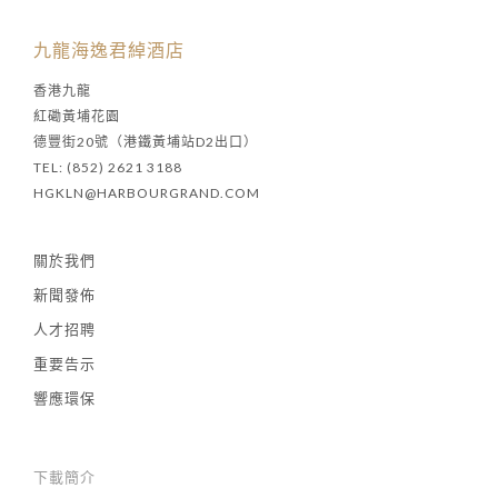
九龍海逸君綽酒店
香港九龍
紅磡黃埔花園
德豐街20號（港鐵黃埔站D2出口）
TEL: (852) 2621 3188
HGKLN@HARBOURGRAND.COM
關於我們
新聞發佈
人才招聘
重要告示
響應環保
下載簡介