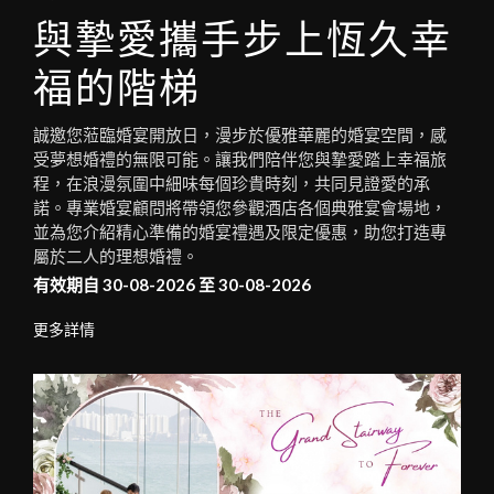
1
0
1
與摯愛攜手步上恆久幸
福的階梯
誠邀您蒞臨婚宴開放日，漫步於優雅華麗的婚宴空間，感
受夢想婚禮的無限可能。讓我們陪伴您與摯愛踏上幸福旅
程，在浪漫氛圍中細味每個珍貴時刻，共同見證愛的承
諾。專業婚宴顧問將帶領您參觀酒店各個典雅宴會場地，
並為您介紹精心準備的婚宴禮遇及限定優惠，助您打造專
屬於二人的理想婚禮。
有效期自 30-08-2026 至 30-08-2026
更多詳情