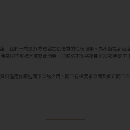
店！我們一向致力 為賓客提供優質的住宿服務。為不斷提高酒店
 希望閣下能撥冗填寫此問券，並盼於不久將來能再次款待 閣下
資料僅用作跟進閣下查詢之用。閣下有權要求查閱及修正閣下之