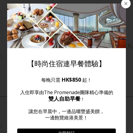
閣下會否推薦朋友入住九
會議
是
否
太太
博士