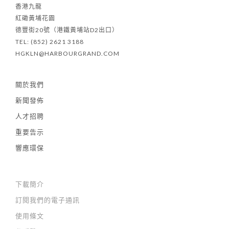
香港九龍
紅磡黃埔花園
德豐街20號（港鐵黃埔站D2出口）
TEL: (852) 2621 3188
HGKLN@HARBOURGRAND.COM
關於我們
新聞發佈
人才招聘
重要告示
響應環保
下載簡介
訂閱我們的電子通訊
使用條文