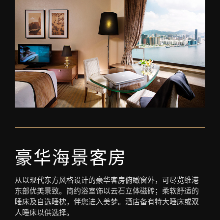
豪华海景客房
从以现代东方风格设计的豪华客房俯瞰窗外，可尽览维港
东部优美景致。简约浴室饰以云石立体磁砖；柔软舒适的
睡床及自选睡枕，伴您进入美梦。酒店备有特大睡床或双
人睡床以供选择。