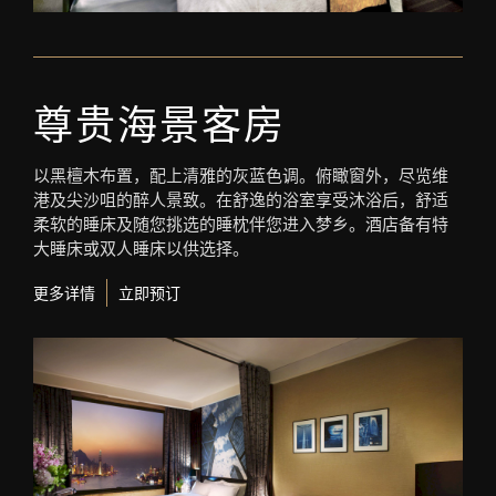
尊贵海景客房
以黑檀木布置，配上清雅的灰蓝色调。俯瞰窗外，尽览维
港及尖沙咀的醉人景致。在舒逸的浴室享受沐浴后，舒适
柔软的睡床及随您挑选的睡枕伴您进入梦乡。酒店备有特
大睡床或双人睡床以供选择。
更多详情
立即预订