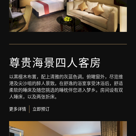
尊贵海景四人客房
以黑檀木布置，配上清雅的灰蓝色调。俯瞰窗外，尽览维
港及尖沙咀的醉人景致。在舒逸的浴室享受沐浴后，舒适
柔软的睡床及随您挑选的睡枕伴您进入梦乡。房间设有双
人睡床，以及两张折床。
更多详情
立即预订