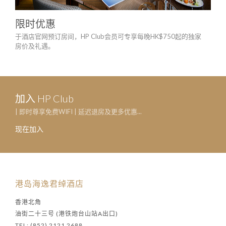
限时优惠
服
于酒店官网预订房间，HP Club会员可专享每晚HK$750起的独家
免管
房价及礼遇。
加入 HP Club
| 即时尊享免费WIFI | 延迟退房及更多优惠...
现在加入
港岛海逸君绰酒店
香港北角
油街二十三号 (港铁炮台山站A出口)
TEL: (852) 2121 2688