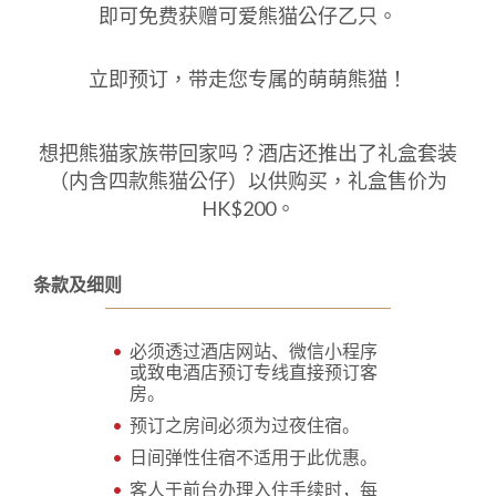
1
0
即可免费获赠可爱熊猫公仔乙只。
1
立即预订，带走您专属的萌萌熊猫！
想把熊猫家族带回家吗？酒店还推出了礼盒套装
（内含四款熊猫公仔）以供购买，礼盒售价为
HK$200
。
条款及细则
必须透过酒店网站、微信
小程序
或致电酒店预订专线直接预订客
房。
预订之房间必须为过夜住宿。
日间弹性住宿不适用于此优惠。
客人于前台办理入住手续时，每