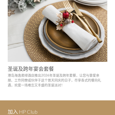
圣诞及跨年宴会套餐
春
港岛海逸君绰酒店推出2026年圣诞及跨年套餐，让您与挚爱亲
港岛
朋、工作同僚或伙伴于这个普天同庆的日子，尽享各式的餐向礼
与公
遇，欢度一场难忘又丰盛的圣诞派对！
年。
加入 HP Club