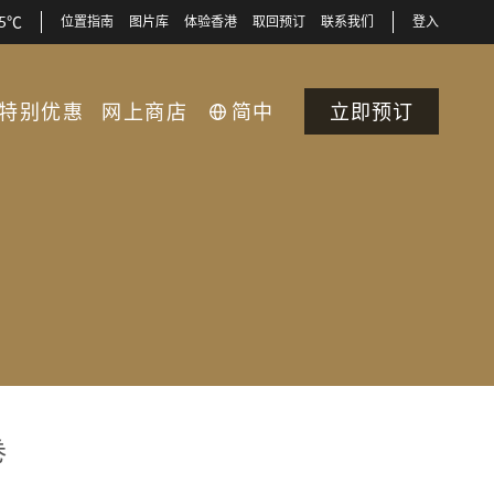
35℃
位置指南
图片库
体验香港
取回预订
联系我们
登入
特别优惠
网上商店
简中
立即预订
卷