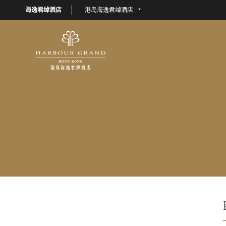
海逸君绰酒店
港岛海逸君绰酒店