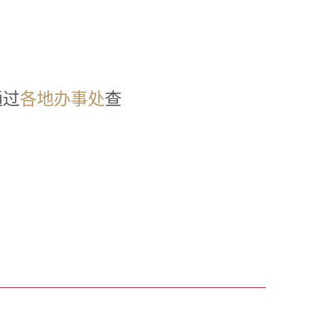
1
0
1
通过
各地办事处
查