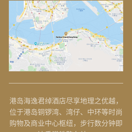
1
0
1
港岛海逸君绰酒店尽享地理之优越，
位于港岛铜锣湾、湾仔、中环等时尚
购物及商业中心枢纽，步行数分钟即