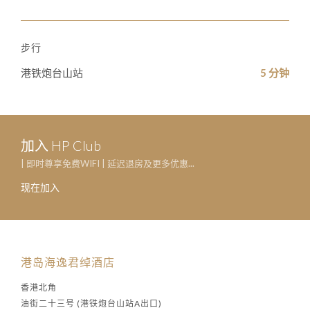
步行
港铁炮台山站
5 分钟
加入 HP Club
| 即时尊享免费WIFI | 延迟退房及更多优惠...
现在加入
港岛海逸君绰酒店
香港北角
油街二十三号 (港铁炮台山站A出口)