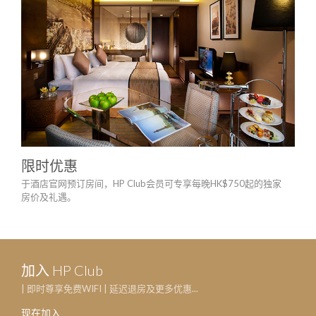
限时优惠
服
于酒店官网预订房间，HP Club会员可专享每晚HK$750起的独家
免管
房价及礼遇。
加入 HP Club
| 即时尊享免费WIFI | 延迟退房及更多优惠...
现在加入