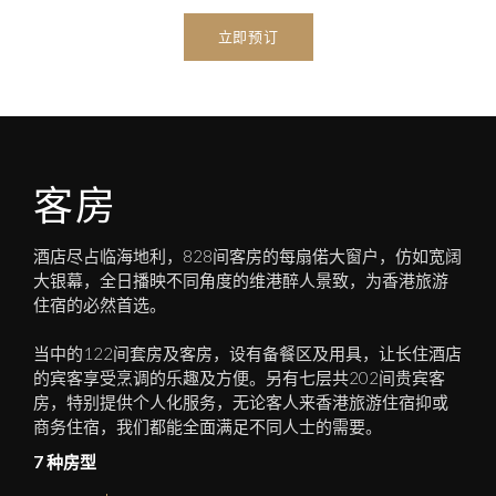
立即预订
客房
酒店尽占临海地利，828间客房的每扇偌大窗户，仿如宽阔
大银幕，全日播映不同角度的维港醉人景致，为香港旅游
住宿的必然首选。
当中的122间套房及客房，设有备餐区及用具，让长住酒店
的宾客享受烹调的乐趣及方便。另有七层共202间贵宾客
房，特别提供个人化服务，无论客人来香港旅游住宿抑或
商务住宿，我们都能全面满足不同人士的需要。
7 种房型