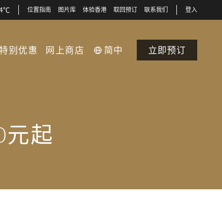
34℃
位置指南
图片库
体验香港
取回预订
联系我们
登入
特别优惠
网上商店
简中
立即预订
0元起