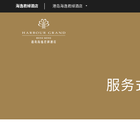
海逸君绰酒店
港岛海逸君绰酒店
服务