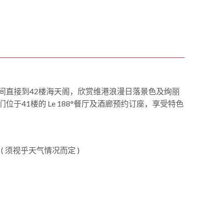
1
0
1
间直接到42楼海天阁，欣赏维港浪漫日落景色及绚丽
于41楼的 Le 188°餐厅及酒廊预约订座，享受特色
1:00 ( 须视乎天气情况而定 )