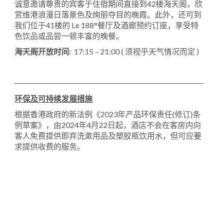
诚意邀请尊贵的宾客于住宿期间直接到42楼海天阁，欣
赏维港浪漫日落景色及绚丽夺目的晚霞。此外，还可到
我们位于41楼的 Le 188°餐厅及酒廊预约订座，享受特
色饮品或品尝一顿丰富的晚餐。
海天阁开放时间:
17:15 – 21:00 ( 须视乎天气情况而定 )
环保及可持续发展措施
根据香港政府的新法例《2023年产品环保责任(修订)条
例草案》，由2024年4月22日起，酒店不会在客房内向
客人免费提供即弃洗漱用品及塑胶瓶饮用水，但可应要
求提供收费的服务。