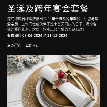
1
0
1
圣诞及跨年宴会套餐
港岛海逸君绰酒店推出2026年圣诞及跨年套餐，让您与挚
爱亲朋、工作同僚或伙伴于这个普天同庆的日子，尽享各
式的餐向礼遇，欢度一场难忘又丰盛的圣诞派对！
有效期自 09-06-2026 至 31-12-2026
更多详情
立即预订