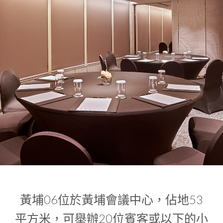
1
0
1
黃埔06位於黃埔會議中心，佔地53
平方米，可舉辦20位賓客或以下的小