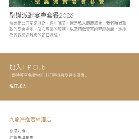
聖誕派對宴會套餐2026
喜
無論是公司聖誕派對、週年晚宴，還是私人節慶聚會，我們時尚雅
無論
致的宴會場地、貼心專業的服務，以及精緻豐富的聖誕美饌，定能
慶祝
為賓客締造難忘的節日體驗。
動完
加入 HP Club
| 即時尊享免費WIFI | 延遲退房及更多優惠...
現在加入
九龍海逸君綽酒店
香港九龍
紅磡黃埔花園