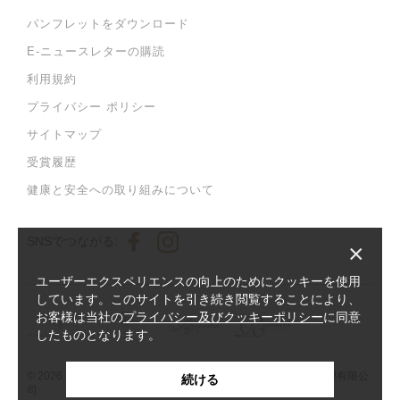
パンフレットをダウンロード
E-ニュースレターの購読
利用規約
プライバシー ポリシー
サイトマップ
受賞履歴
健康と安全への取り組みについて
SNSでつながる:
×
ユーザーエクスペリエンスの向上のためにクッキーを使用
しています。このサイトを引き続き閲覧することにより、
お客様は当社の
プライバシー及びクッキーポリシー
に同意
したものとなります。
© 2026 Harbour Plaza Hotel Management Limited 海逸酒店管理有限公
続ける
司