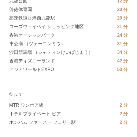
九龍公園
12 分
啓徳体育園
20 分
高速鉄道香港西九龍駅
20 分
コーズウェイベイ ショッピング地区
21 分
香港オーシャンパーク
24 分
車公廟 （ツェーコンミウ）
31 分
沙田競馬場 （シャティンけいばじょう）
34 分
香港ディズニーランド
42 分
アジアワールドEXPO
50 分
徒歩で
MTR ワンポア駅
2 分
ホテルプライベート ピア
2 分
ホンハム ファースト フェリー駅
2 分