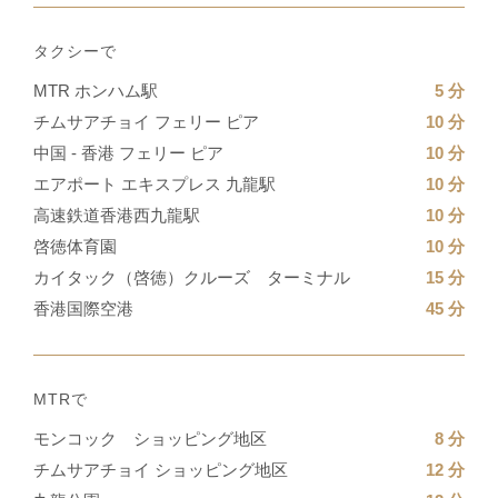
タクシーで
MTR ホンハム駅
5 分
チムサアチョイ フェリー ピア
10 分
中国 - 香港 フェリー ピア
10 分
エアポート エキスプレス 九龍駅
10 分
高速鉄道香港西九龍駅
10 分
啓徳体育園
10 分
カイタック（啓徳）クルーズ ターミナル
15 分
香港国際空港
45 分
MTRで
モンコック ショッピング地区
8 分
チムサアチョイ ショッピング地区
12 分