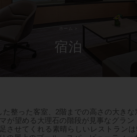
ホーム
>
宿泊
とした整った客室、2階までの高さの大き
マが望める大理石の階段が見事なグラン
足させてくれる素晴らしいレストランは