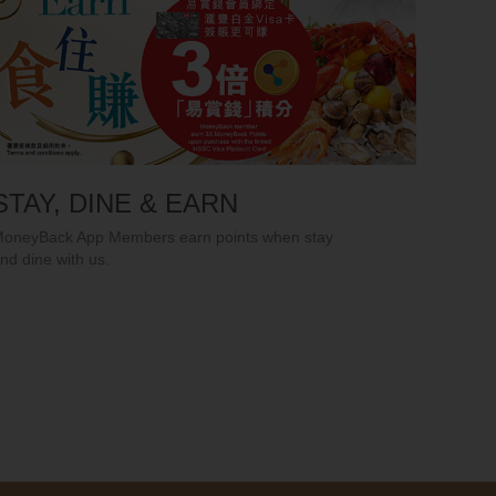
スタイ
付きで 
STAY, DINE & EARN
oneyBack App Members earn points when stay
nd dine with us.