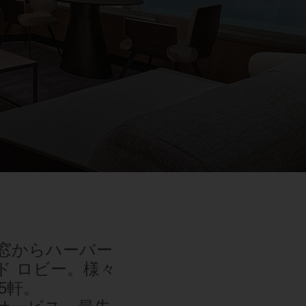
1
1
0
な窓からハーバー
ド ロビー。様々
5軒。