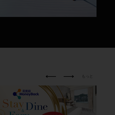
もっと
ベ
オ