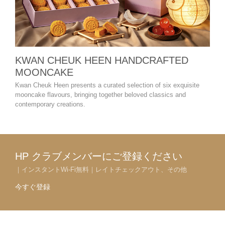
KWAN CHEUK HEEN HANDCRAFTED
The
MOONCAKE
Harb
Meat 
Kwan Cheuk Heen presents a curated selection of six exquisite
mooncake flavours, bringing together beloved classics and
contemporary creations.
HP クラブメンバーにご登録ください
｜インスタントWi-Fi無料｜レイトチェックアウト、その他
今すぐ登録