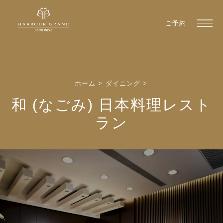
ご予約
ホーム
>
ダイニング
>
和 (なごみ) 日本料理レスト
ラン