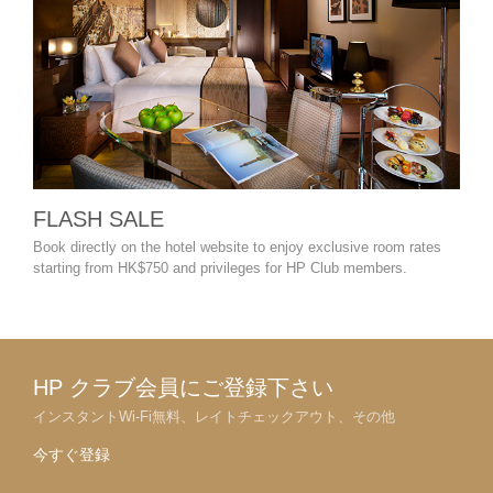
FLASH SALE
ス
HK
Book directly on the hotel website to enjoy exclusive room rates
starting from HK$750 and privileges for HP Club members.
管理
HP クラブ会員にご登録下さい
インスタントWi-Fi無料、レイトチェックアウト、その他
今すぐ登録