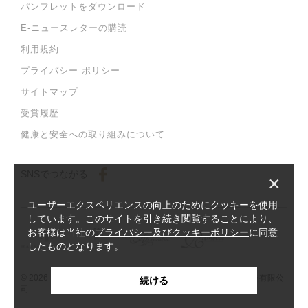
パンフレットをダウンロード
E-ニュースレターの購読
利用規約
プライバシー ポリシー
サイトマップ
受賞履歴
健康と安全への取り組みについて
SNSでつながる:
×
ユーザーエクスペリエンスの向上のためにクッキーを使用
しています。このサイトを引き続き閲覧することにより、
お客様は当社の
プライバシー及びクッキーポリシー
に同意
したものとなります。
© 2026 Harbour Plaza Hotel Management Limited 海逸酒店管理有限公
続ける
司