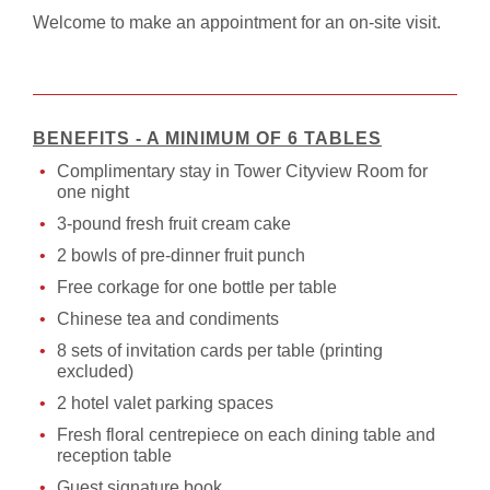
Welcome to make an appointment for an on-site visit.
BENEFITS - A MINIMUM OF 6 TABLES
Complimentary stay in Tower Cityview Room for
one night
3-pound fresh fruit cream cake
2 bowls of pre-dinner fruit punch
Free corkage for one bottle per table
Chinese tea and condiments
8 sets of invitation cards per table (printing
excluded)
2 hotel valet parking spaces
Fresh floral centrepiece on each dining table and
reception table
Guest signature book