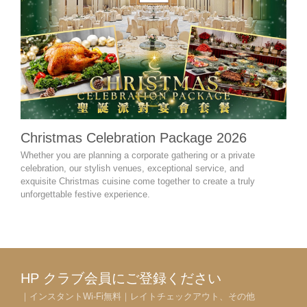
Christmas Celebration Package 2026
Cel
Whether you are planning a corporate gathering or a private
Wheth
celebration, our stylish venues, exceptional service, and
retir
exquisite Christmas cuisine come together to create a truly
miles
unforgettable festive experience.
desig
expe
HP クラブ会員にご登録ください
｜インスタントWi-Fi無料｜レイトチェックアウト、その他