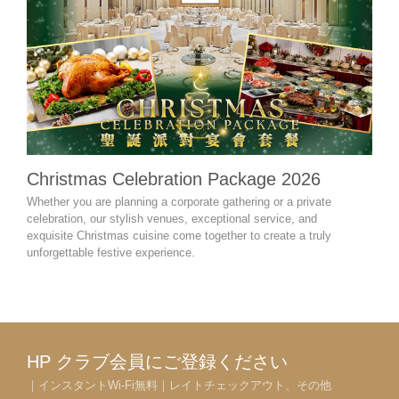
Christmas Celebration Package 2026
Cel
Whether you are planning a corporate gathering or a private
Wheth
celebration, our stylish venues, exceptional service, and
retir
exquisite Christmas cuisine come together to create a truly
miles
unforgettable festive experience.
desig
expe
HP クラブ会員にご登録ください
｜インスタントWi-Fi無料｜レイトチェックアウト、その他