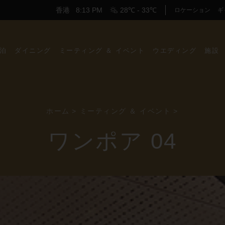
香港
8:13 PM
28℃ - 33℃
ロケーション
ギ
泊
ダイニング
ミーティング ＆ イベント
ウエディング
施設
ホーム
>
ミーティング ＆ イベント
>
ワンポア 04