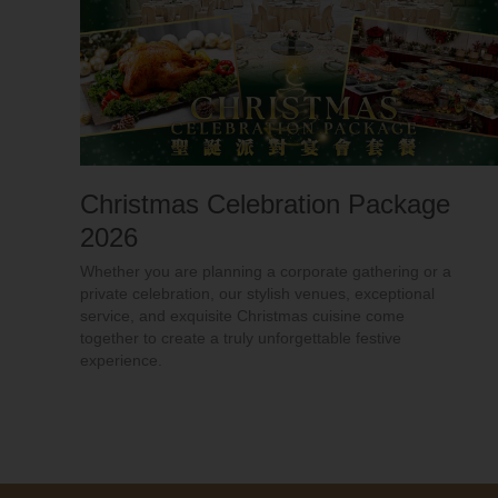
Christmas Celebration Package
2026
Whether you are planning a corporate gathering or a
private celebration, our stylish venues, exceptional
service, and exquisite Christmas cuisine come
together to create a truly unforgettable festive
experience.