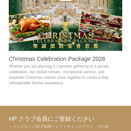
Christmas Celebration Package 2026
Cel
Whether you are planning a corporate gathering or a private
Wheth
celebration, our stylish venues, exceptional service, and
retir
exquisite Christmas cuisine come together to create a truly
miles
unforgettable festive experience.
desig
expe
HP クラブ会員にご登録ください
｜インスタントWi-Fi無料｜レイトチェックアウト、その他