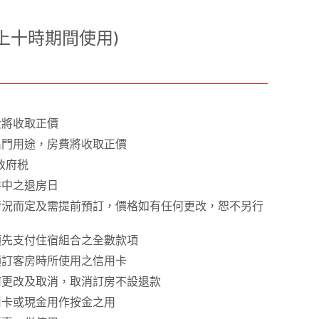
晚上十時期間使用)
1
0
1
費將收取正價
出門用途，房費將收取正價
政府税
件中之退房日
情況而定及需提前預訂，價格如有任何更改，恕不另行
預先支付住宿組合之全數款項
預訂客房時所使用之信用卡
何更改及取消，取消訂房不設退款
用卡或現金用作按金之用