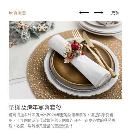
最新優惠
更多
聖誕及跨年宴會套餐
春
港島海逸君綽酒店推出2026年聖誕及跨年套餐，讓您與摯愛親
港島
朋、工作同僚或伙伴於這個普天同慶的日子，盡享各式的餐嚮禮
與公
遇，歡度一場難忘又豐盛的聖誕派對！
年。