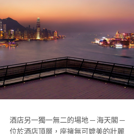
1
0
1
酒店另一獨一無二的場地 ─ 海天閣 ─
位於酒店頂層，座擁無可媲美的壯麗