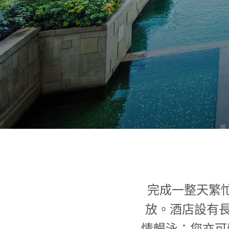
完成一整天繁
放。酒店設有長
情暢泳；您亦可