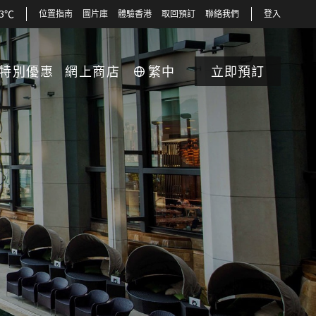
33℃
位置指南
圖片庫
體驗香港
取回預訂
聯絡我們
登入
特別優惠
網上商店
繁中
立即預訂