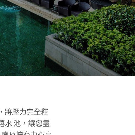
1
0
1
，將壓力完全釋
嬉水 池，讓您盡
水療及按摩中心享