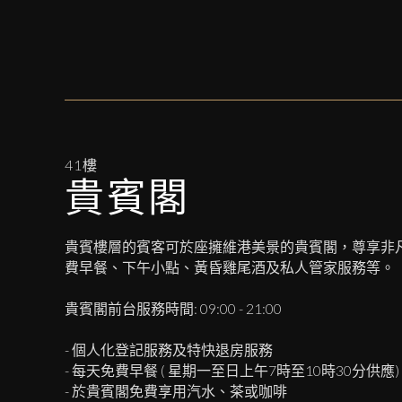
41樓
貴賓閣
貴賓樓層的賓客可於座擁維港美景的貴賓閣，尊享非
費早餐、下午小點、黃昏雞尾酒及私人管家服務等。
貴賓閣前台服務時間: 09:00 - 21:00
- 個人化登記服務及特快退房服務
- 每天免費早餐 ( 星期一至日上午7時至10時30分供應)
- 於貴賓閣免費享用汽水、茶或咖啡