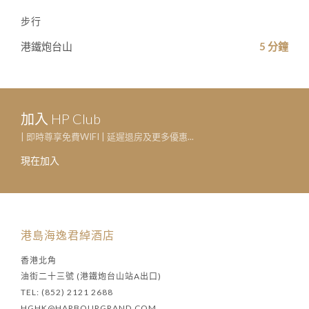
步行
港鐵炮台山
5 分鐘
加入 HP Club
| 即時尊享免費WIFI | 延遲退房及更多優惠...
現在加入
港島海逸君綽酒店
香港北角
油街二十三號 (港鐵炮台山站A出口)
TEL: (852) 2121 2688
HGHK@HARBOURGRAND.COM