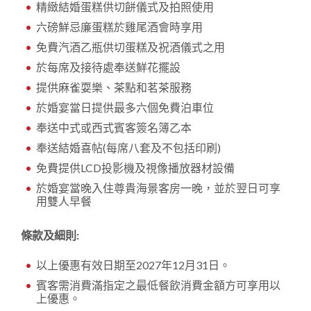
精緻結婚蛋糕供切餅儀式及拍照使用
六磅鮮忌廉蛋糕於雞尾酒會時享用
免費汽酒乙瓶供切蛋糕及祝酒儀式之用
於每席及接待處奉送鮮花擺設
提供麻雀耍樂、茶點和茗茶服務
於婚宴當日提供最多六個免費泊車位
奉送中式或西式賓客簽名簿乙本
奉送結婚喜帖(每席八套及不包括印刷)
免費提供LCD投影機及視像播放器材設備
於婚宴當晚入住尊貴海景客房一晚，並於翌日可享
用雙人早餐
條款及細則:
以上優惠有效日期至2027年12月31日。
賓客需消費滿指定之最低餐飲消費金額方可享用以
上優惠。