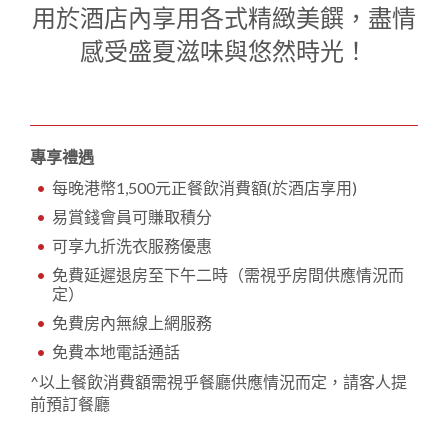
1
0
用於酒店內享用各式精緻美饌，盡情
1
感受盛夏滋味與悠然時光！
專享禮遇
每晚港幣1,500元正餐飲消費額(於酒店享用)
易賞錢會員可賺取積分
可享九折洗衣服務優惠
免費延遲退房至下午二時（需視乎房間供應情況而
定）
免費房內無線上網服務
免費本地電話通話
^以上餐飲消費額需視乎餐廳供應情況而定，請客人提
前預訂餐廳