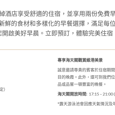
綽酒店享受舒適的住宿，並享用兩份免費
起！以新鮮的食材和多樣化的早餐選擇，滿足每
您開啟美好早晨。立即預訂，體驗完美住宿
專享海天閣觀賞維港美景
誠意邀請尊貴的賓客於住宿期間
目的晚霞。此外，還可到我們位於4
品或品嘗一頓豐富的晚餐。
定）
海天閣開放時間:
17:15 – 21
*露天游泳池會因應天氣情況及