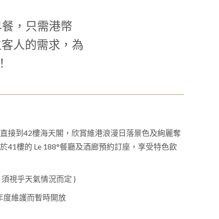
早餐，只需港幣
位客人的需求，為
1
0
1
！
直接到42樓海天閣，欣賞維港浪漫日落景色及絢麗奪
1樓的 Le 188°餐廳及酒廊預約訂座，享受特色飲
:00 ( 須視乎天氣情況而定 )
年度維護而暫時開放