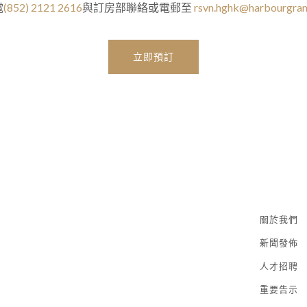
電
(852) 2121 2616
與訂房部聯絡或電郵至
rsvn.hghk@harbourgra
立即預訂
關於我們
新聞發佈
人才招聘
重要告示