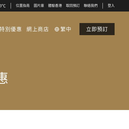
33℃
位置指南
圖片庫
體驗香港
取回預訂
聯絡我們
登入
特別優惠
網上商店
繁中
立即預訂
惠