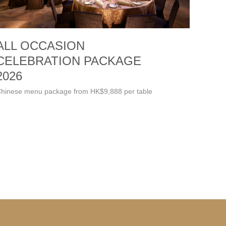
ALL OCCASION
CELEBRATION PACKAGE
2026
hinese menu package from HK$9,888 per table