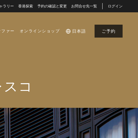
ャラリー
香港探索
予約の確認と変更
お問合せ先一覧
ログイン
オファー
オンラインショップ
日本語
ご予約
レスコ