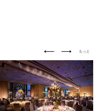
もっと
卒業
ビュッ
ソフト
み放題