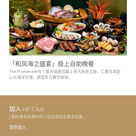
「和风海之盛宴」极上自助晚餐
HA
The Promenade今个夏天诚邀您踏上非凡味觉之旅，汇聚日本匠
于迷
心与海洋珍馐，缔造非凡餐饮体验。
款海
加入 HP Club
| 即时尊享免费WIFI | 延迟退房及更多优惠...
现在加入