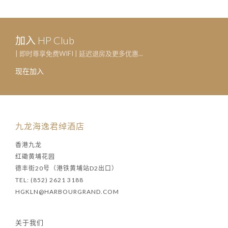
加入 HP Club
| 即时尊享免费WIFI | 延迟退房及更多优惠...
现在加入
九龙海逸君绰酒店
香港九龙
红磡黄埔花园
德丰街20号（港铁黄埔站D2出口）
TEL: (852) 2621 3188
HGKLN@HARBOURGRAND.COM
关于我们