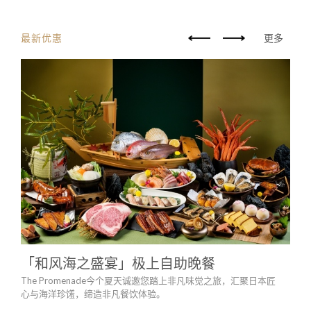
最新优惠
更多
「和风海之盛宴」极上自助晚餐
HA
The Promenade今个夏天诚邀您踏上非凡味觉之旅，汇聚日本匠
于迷
心与海洋珍馐，缔造非凡餐饮体验。
款海