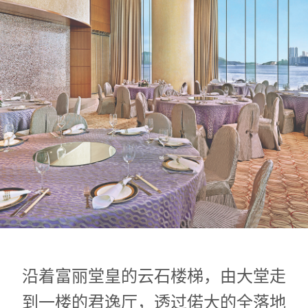
1
0
1
沿着富丽堂皇的云石楼梯，由大堂走
到一楼的君逸厅，透过偌大的全落地