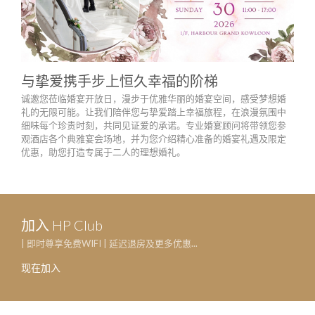
与挚爱携手步上恒久幸福的阶梯
中
诚邀您莅临婚宴开放日，漫步于优雅华丽的婚宴空间，感受梦想婚
20
礼的无限可能。让我们陪伴您与挚爱踏上幸福旅程，在浪漫氛围中
细味每个珍贵时刻，共同见证爱的承诺。专业婚宴顾问将带领您参
观酒店各个典雅宴会场地，并为您介绍精心准备的婚宴礼遇及限定
优惠，助您打造专属于二人的理想婚礼。
加入 HP Club
| 即时尊享免费WIFI | 延迟退房及更多优惠...
现在加入