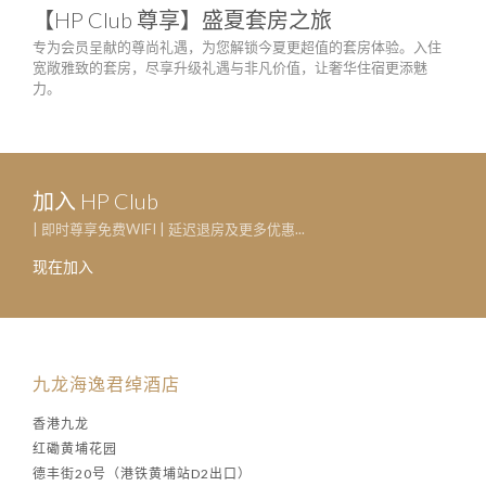
【HP Club 尊享】盛夏套房之旅
庆
专为会员呈献的尊尚礼遇，为您解锁今夏更超值的套房体验。入住
只需
宽敞雅致的套房，尽享升级礼遇与非凡价值，让奢华住宿更添魅
生日
力。
一系
加入 HP Club
| 即时尊享免费WIFI | 延迟退房及更多优惠...
现在加入
九龙海逸君绰酒店
香港九龙
红磡黄埔花园
德丰街20号（港铁黄埔站D2出口）