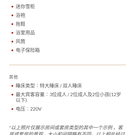
迷你雪柜
浴袍
拖鞋
浴室用品
风筒
电子保险箱
其他
睡床类型︰特大睡床 / 双人睡床
最大宾客容量︰3位成人 / 2位成人及2位小孩(12岁
以下)
电压︰220V
*
以上照片仅展示房间或套房类型的其中一个示例
，
客
房或套房的景观，大小和间隔略有不同。以上相片经过