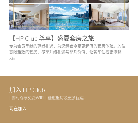
【HP Club 尊享】盛夏套房之旅
庆
专为会员呈献的尊尚礼遇，为您解锁今夏更超值的套房体验。入住
只需
宽敞雅致的套房，尽享升级礼遇与非凡价值，让奢华住宿更添魅
生日
力。
一系
加入 HP Club
| 即时尊享免费WIFI | 延迟退房及更多优惠...
现在加入