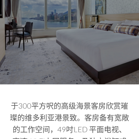
1
0
1
于300平方呎的高级海景客房欣赏璀
璨的维多利亚港景致。客房备有宽敞
的工作空间，49吋LED 平面电视、