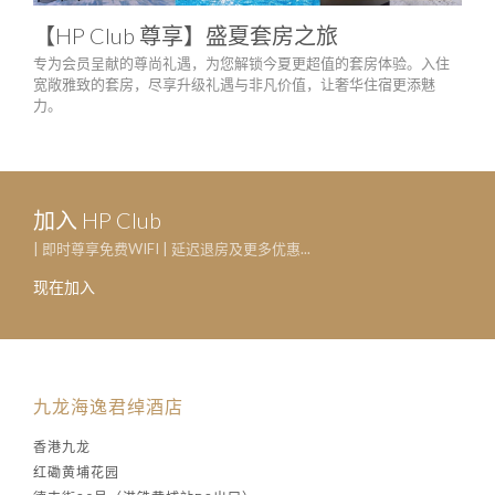
【HP Club 尊享】盛夏套房之旅
庆
专为会员呈献的尊尚礼遇，为您解锁今夏更超值的套房体验。入住
只需
宽敞雅致的套房，尽享升级礼遇与非凡价值，让奢华住宿更添魅
生日
力。
一系
加入 HP Club
| 即时尊享免费WIFI | 延迟退房及更多优惠...
现在加入
九龙海逸君绰酒店
香港九龙
红磡黄埔花园