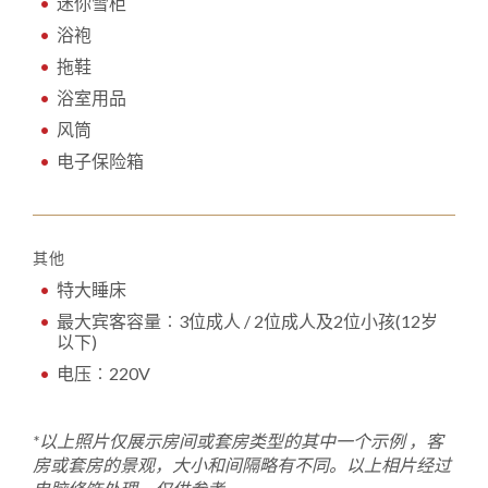
迷你雪柜
浴袍
拖鞋
浴室用品
风筒
电子保险箱
其他
特大睡床
最大宾客容量︰3位成人 / 2位成人及2位小孩(12岁
以下)
电压︰220V
*
以上照片仅展示房间或套房类型的其中一个示例
，
客
房或套房的景观，大小和间隔略有不同。以上相片经过