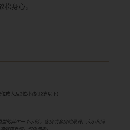
放松身心。
2位成人及2位小孩(12岁以下)
类型的其中一个
示例 ，
客房或套房的景观，大小和间
电脑修饰处理，仅供参考
。