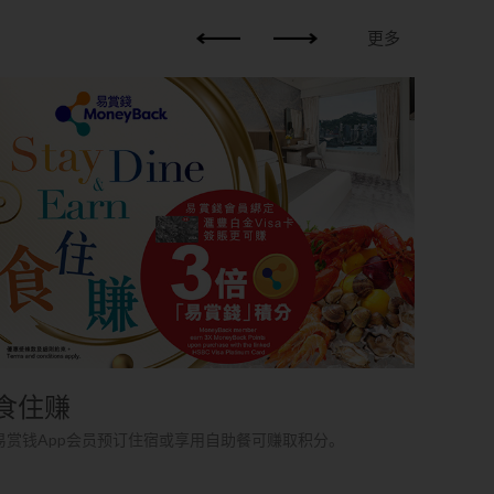
更多
时尚
低至港
房并享
食住赚
易赏钱App会员预订住宿或享用自助餐可赚取积分。