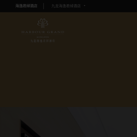
海逸君绰酒店
九龙海逸君绰酒店