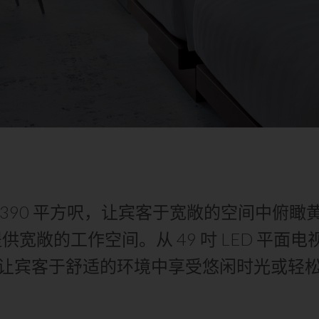
 390 平方呎，让宾客于宽敞的空间中俯瞰
宽敞的工作空间。从 49 吋 LED 平面电视、
让宾客于舒适的环境中享受悠闲时光或轻