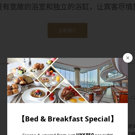
设有宽敞的浴室和独立的浴缸，让宾客尽情
立即预订
其他
特大睡床 / 双人睡床
最大宾客容量︰3位成人 / 
电压︰220V
*
以上照片仅展示房间或套房
隔略有不同。以上相片经过