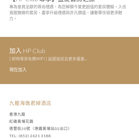
專為會員呈獻的尊尚禮遇，為您解鎖今夏更超值的套房體驗。入住
只需
寬敞雅緻的套房，盡享升級禮遇與非凡價值，讓奢華住宿更添魅
生日
力。
一系
加入 HP Club
| 即時尊享免費WIFI | 延遲退房及更多優惠...
現在加入
九龍海逸君綽酒店
香港九龍
紅磡黃埔花園
德豐街20號（港鐵黃埔站D2出口）
TEL: (852) 2621 3188