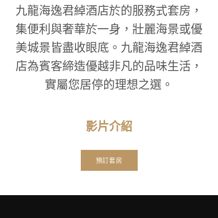
1
0
九龍海逸君綽酒店於的服務式套房，
1
集便利與奢華於一身，壯麗海景或優
美城景皆盡收眼底。九龍海逸君綽酒
店為賓客締造優越非凡的品味生活，
實屬您居停的理想之選。
影片介紹
預訂套房