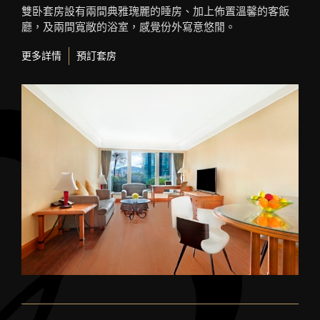
雙卧套房設有兩間典雅瑰麗的睡房、加上佈置溫馨的客飯
廳，及兩間寬敞的浴室，感覺份外寫意悠閒。
更多詳情
預訂套房